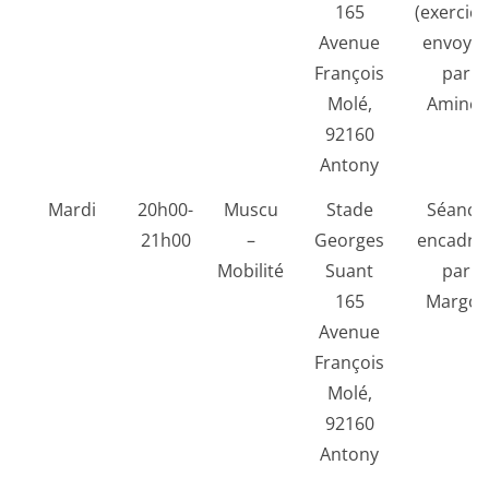
165
(exercice
Avenue
envoyé
François
par
Molé,
Amine)
92160
Antony
Mardi
20h00-
Muscu
Stade
Séance
21h00
–
Georges
encadré
Mobilité
Suant
par
165
Margot
Avenue
François
Molé,
92160
Antony