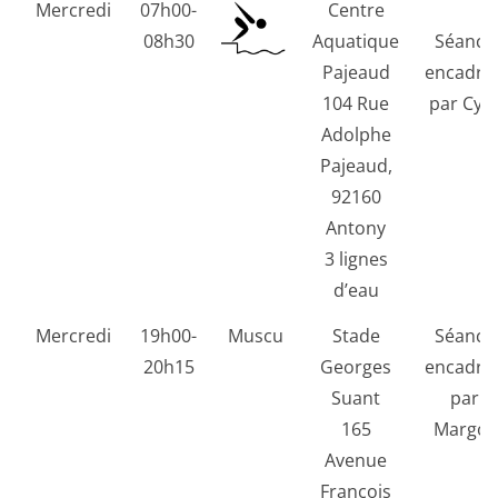
Mercredi
07h00-
Centre
08h30
Aquatique
Séance
Pajeaud
encadré
104 Rue
par Cyri
Adolphe
Pajeaud,
92160
Antony
3 lignes
d’eau
Mercredi
19h00-
Muscu
Stade
Séance
20h15
Georges
encadré
Suant
par
165
Margot
Avenue
François