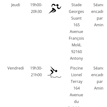
Jeudi
19h00-
Stade
Séance
20h30
Georges
encadré
Suant
par
165
Amine
Avenue
François
Molé,
92160
Antony
Vendredi
19h30-
Piscine
Séance
21h00
Lionel
encadré
Terray
par
164
Amine
Avenue
du