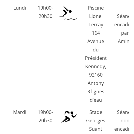
Lundi
19h00-
Piscine
20h30
Lionel
Séance
Terray
encadré
164
par
Avenue
Amine
du
Président
Kennedy,
92160
Antony
3 lignes
d’eau
Mardi
19h00-
Stade
Séance
20h30
Georges
non
Suant
encadré