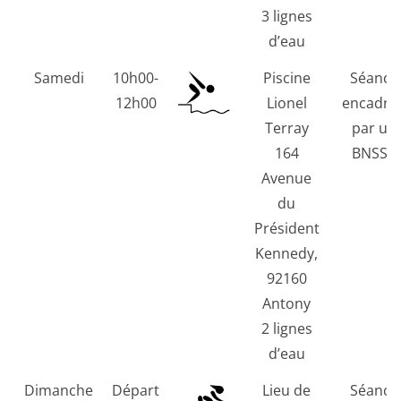
3 lignes
d’eau
Samedi
10h00-
Piscine
Séance
12h00
Lionel
encadré
Terray
par un
164
BNSSA
Avenue
du
Président
Kennedy,
92160
Antony
2 lignes
d’eau
Dimanche
Départ
Lieu de
Séance